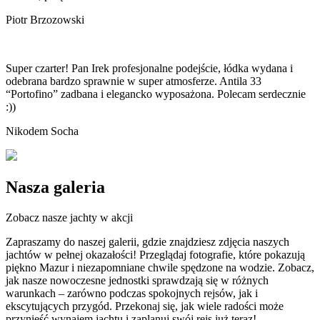
Piotr Brzozowski
Super czarter! Pan Irek profesjonalne podejście, łódka wydana i
odebrana bardzo sprawnie w super atmosferze. Antila 33
“Portofino” zadbana i elegancko wyposażona. Polecam serdecznie
:))
Nikodem Socha
Nasza
galeria
Zobacz nasze jachty w akcji
Zapraszamy do naszej galerii, gdzie znajdziesz zdjęcia naszych
jachtów w pełnej okazałości! Przeglądaj fotografie, które pokazują
piękno Mazur i niezapomniane chwile spędzone na wodzie. Zobacz,
jak nasze nowoczesne jednostki sprawdzają się w różnych
warunkach – zarówno podczas spokojnych rejsów, jak i
ekscytujących przygód. Przekonaj się, jak wiele radości może
przynieść wynajem jachtu i zaplanuj swój rejs już teraz!