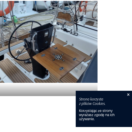
Strona korzysta
z plików Cookies.
Korzystając ze strony
wyrażasz zgodę na ich
używanie.