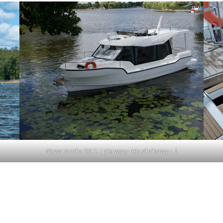
Nowa /antila 33.1. i pierwszy rejs silnikowy :- )