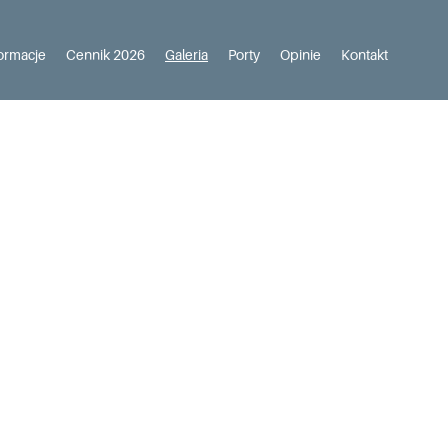
ormacje
Cennik 2026
Galeria
Porty
Opinie
Kontakt